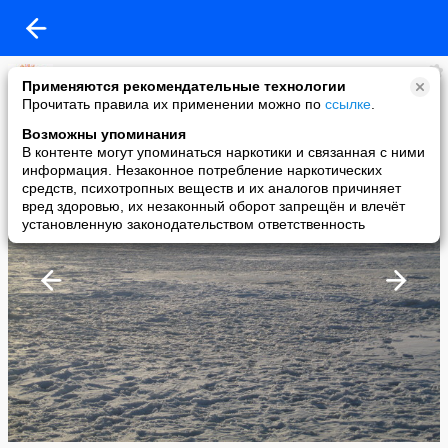
халаева татьяна (вихрева)
Применяются рекомендательные технологии
added a photo
Прочитать правила их применении можно по
ссылке
.
06 Jan в 14:10
Возможны упоминания
В контенте могут упоминаться наркотики и связанная с ними
информация. Незаконное потребление наркотических
средств, психотропных веществ и их аналогов причиняет
вред здоровью, их незаконный оборот запрещён и влечёт
установленную законодательством ответственность