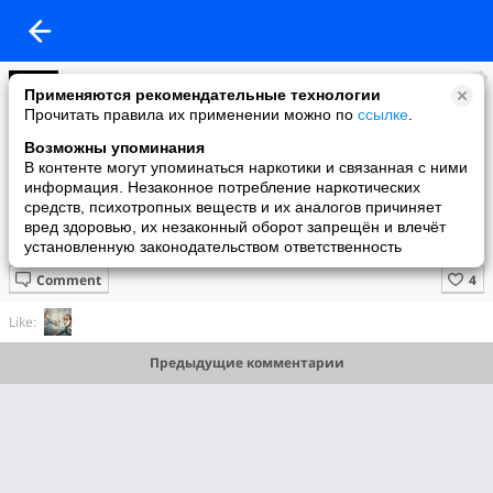
TATIANA
Применяются рекомендательные технологии
added a photo
Прочитать правила их применении можно по
ссылке
.
21 May в 23:54
Возможны упоминания
В контенте могут упоминаться наркотики и связанная с ними
информация. Незаконное потребление наркотических
средств, психотропных веществ и их аналогов причиняет
вред здоровью, их незаконный оборот запрещён и влечёт
установленную законодательством ответственность
Comment
Like:
Предыдущие комментарии