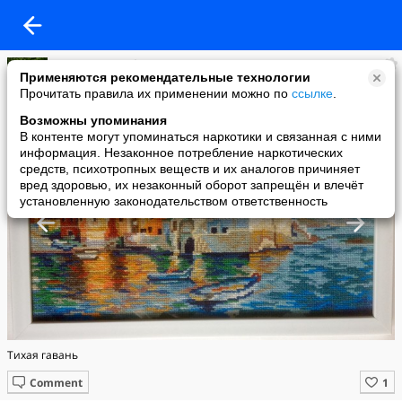
Татьяна Марафитова
Применяются рекомендательные технологии
added a photo
Прочитать правила их применении можно по
ссылке
.
27 Aug в 15:10
Возможны упоминания
В контенте могут упоминаться наркотики и связанная с ними
информация. Незаконное потребление наркотических
средств, психотропных веществ и их аналогов причиняет
вред здоровью, их незаконный оборот запрещён и влечёт
установленную законодательством ответственность
Тихая гавань
Comment