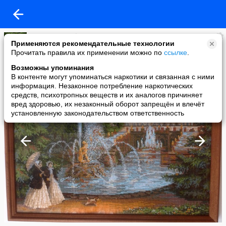
Татьяна Марафитова
Применяются рекомендательные технологии
added a photo
Прочитать правила их применении можно по
ссылке
.
09 Sep в 10:09
Возможны упоминания
В контенте могут упоминаться наркотики и связанная с ними
информация. Незаконное потребление наркотических
средств, психотропных веществ и их аналогов причиняет
вред здоровью, их незаконный оборот запрещён и влечёт
установленную законодательством ответственность