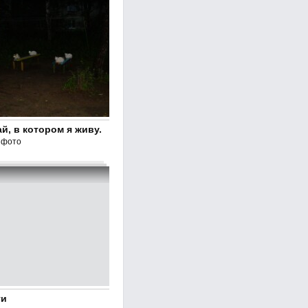
й, в котором я живу.
 фото
ти