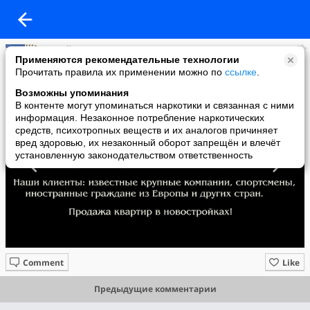
Sергей74
Применяются рекомендательные технологии
added a photo
Прочитать правила их применении можно по
ссылке
.
03 Sep в 14:14
Возможны упоминания
В контенте могут упоминаться наркотики и связанная с ними
информация. Незаконное потребление наркотических
средств, психотропных веществ и их аналогов причиняет
вред здоровью, их незаконный оборот запрещён и влечёт
установленную законодательством ответственность
Comment
Like
Предыдущие комментарии