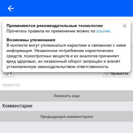
Применяются рекомендательные технологии
Прочитать правила их применении можно по
ссылке
.
Возможны упоминания
В контенте могут упоминаться наркотики и связанная с ними
Sергей74
информация. Незаконное потребление наркотических
добавил видео
средств, психотропных веществ и их аналогов причиняет
25.09.2009
вред здоровью, их незаконный оборот запрещён и влечёт
Одинокая волчица...
установленную законодательством ответственность
Нравится
Нравится:
Показать еще
Комментарии
Предыдущие комментарии