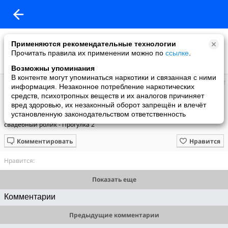
Применяются рекомендательные технологии
Прочитать правила их применении можно по
ссылке
.
Возможны упоминания
В контенте могут упоминаться наркотики и связанная с ними
Sергей74
информация. Незаконное потребление наркотических
добавил видео
средств, психотропных веществ и их аналогов причиняет
25.09.2009
вред здоровью, их незаконный оборот запрещён и влечёт
свадебный ролик - Прогулка 2
установленную законодательством ответственность
свадебный ролик - Прогулка 2
Комментировать
Нравится
Нравится:
Показать еще
Комментарии
Предыдущие комментарии