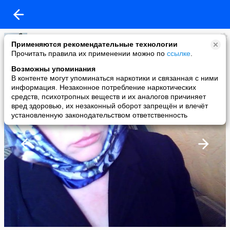
Татьяна Подурец
Применяются рекомендательные технологии
added a photo
Прочитать правила их применении можно по
ссылке
.
05 Jun в 08:34
Возможны упоминания
В контенте могут упоминаться наркотики и связанная с ними
информация. Незаконное потребление наркотических
средств, психотропных веществ и их аналогов причиняет
вред здоровью, их незаконный оборот запрещён и влечёт
установленную законодательством ответственность