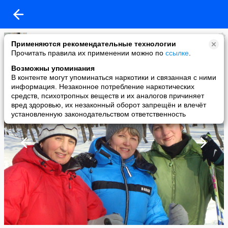
Ольга Токарева
Применяются рекомендательные технологии
added a photo
Прочитать правила их применении можно по
ссылке
.
15 Jul в 14:39
Возможны упоминания
В контенте могут упоминаться наркотики и связанная с ними
информация. Незаконное потребление наркотических
средств, психотропных веществ и их аналогов причиняет
вред здоровью, их незаконный оборот запрещён и влечёт
установленную законодательством ответственность