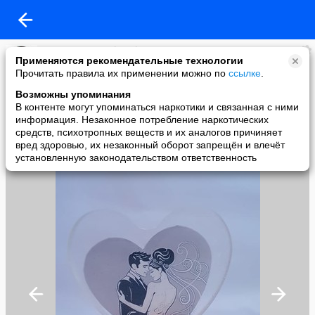
ТОО Success Trade Ltd
Применяются рекомендательные технологии
added a photo
Прочитать правила их применении можно по
ссылке
.
30 Jul в 12:08
Возможны упоминания
В контенте могут упоминаться наркотики и связанная с ними
информация. Незаконное потребление наркотических
средств, психотропных веществ и их аналогов причиняет
вред здоровью, их незаконный оборот запрещён и влечёт
установленную законодательством ответственность