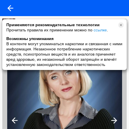
Светлана Торопцева
Применяются рекомендательные технологии
added a photo
Прочитать правила их применении можно по
ссылке
.
13 Mar в 06:00
Возможны упоминания
В контенте могут упоминаться наркотики и связанная с ними
информация. Незаконное потребление наркотических
средств, психотропных веществ и их аналогов причиняет
вред здоровью, их незаконный оборот запрещён и влечёт
установленную законодательством ответственность