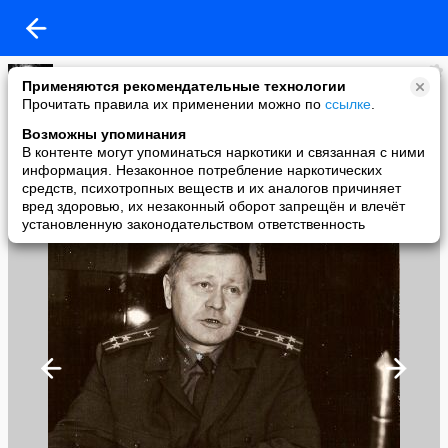
Светлана
Применяются рекомендательные технологии
added a photo
Прочитать правила их применении можно по
ссылке
.
13 Nov в 13:30
Возможны упоминания
В контенте могут упоминаться наркотики и связанная с ними
информация. Незаконное потребление наркотических
средств, психотропных веществ и их аналогов причиняет
вред здоровью, их незаконный оборот запрещён и влечёт
установленную законодательством ответственность