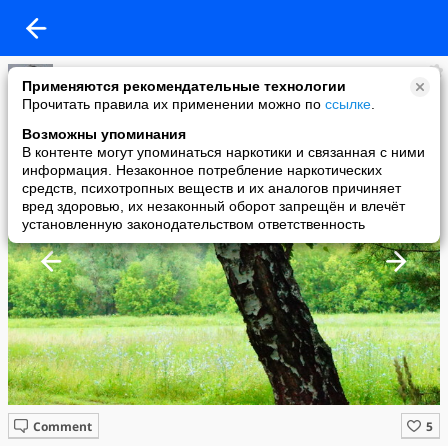
Булат Тухватуллин
Применяются рекомендательные технологии
added a photo
Прочитать правила их применении можно по
ссылке
.
25 Jul в 06:21
Возможны упоминания
В контенте могут упоминаться наркотики и связанная с ними
информация. Незаконное потребление наркотических
средств, психотропных веществ и их аналогов причиняет
вред здоровью, их незаконный оборот запрещён и влечёт
установленную законодательством ответственность
Comment