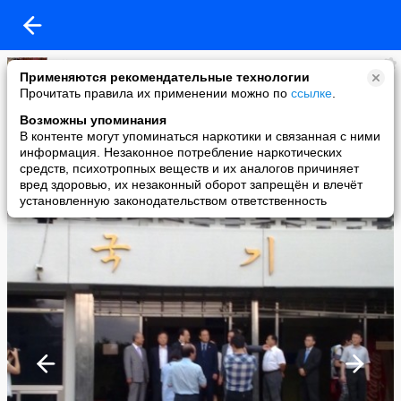
Djim
Применяются рекомендательные технологии
added a photo
Прочитать правила их применении можно по
ссылке
.
01 Sep в 20:58
Возможны упоминания
В контенте могут упоминаться наркотики и связанная с ними
информация. Незаконное потребление наркотических
средств, психотропных веществ и их аналогов причиняет
вред здоровью, их незаконный оборот запрещён и влечёт
установленную законодательством ответственность