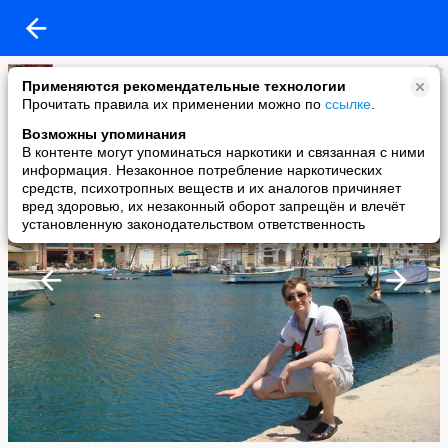
Djim
Применяются рекомендательные технологии
added a photo
Прочитать правила их применении можно по
ссылке
.
31 May в 02:06
Возможны упоминания
В контенте могут упоминаться наркотики и связанная с ними
информация. Незаконное потребление наркотических
средств, психотропных веществ и их аналогов причиняет
вред здоровью, их незаконный оборот запрещён и влечёт
установленную законодательством ответственность