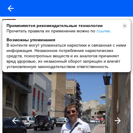
Djim
Применяются рекомендательные технологии
added a photo
Прочитать правила их применении можно по
ссылке
.
31 May в 02:08
Возможны упоминания
В контенте могут упоминаться наркотики и связанная с ними
информация. Незаконное потребление наркотических
средств, психотропных веществ и их аналогов причиняет
вред здоровью, их незаконный оборот запрещён и влечёт
установленную законодательством ответственность