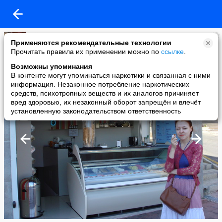
Djim
Применяются рекомендательные технологии
added a photo
Прочитать правила их применении можно по
ссылке
.
31 May в 02:15
Возможны упоминания
В контенте могут упоминаться наркотики и связанная с ними
информация. Незаконное потребление наркотических
средств, психотропных веществ и их аналогов причиняет
вред здоровью, их незаконный оборот запрещён и влечёт
установленную законодательством ответственность