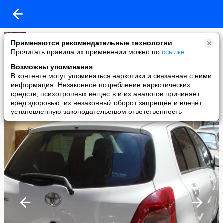
Djim
Применяются рекомендательные технологии
added a photo
Прочитать правила их применении можно по
ссылке
.
31 May в 02:16
Возможны упоминания
В контенте могут упоминаться наркотики и связанная с ними
информация. Незаконное потребление наркотических
средств, психотропных веществ и их аналогов причиняет
вред здоровью, их незаконный оборот запрещён и влечёт
установленную законодательством ответственность