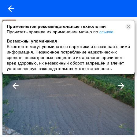
Djim
Применяются рекомендательные технологии
added a photo
Прочитать правила их применении можно по
ссылке
.
31 May в 02:23
Возможны упоминания
В контенте могут упоминаться наркотики и связанная с ними
информация. Незаконное потребление наркотических
средств, психотропных веществ и их аналогов причиняет
вред здоровью, их незаконный оборот запрещён и влечёт
установленную законодательством ответственность