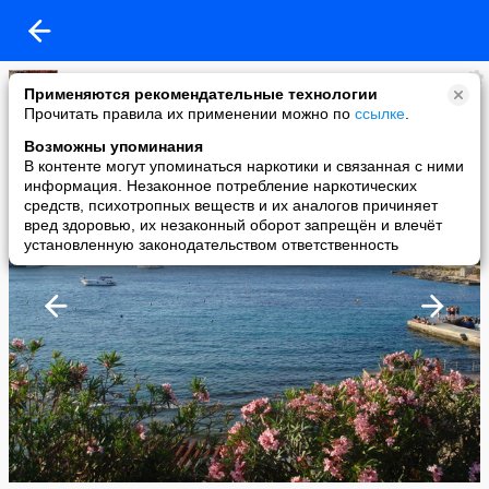
Djim
Применяются рекомендательные технологии
added a photo
Прочитать правила их применении можно по
ссылке
.
31 May в 02:29
Возможны упоминания
В контенте могут упоминаться наркотики и связанная с ними
информация. Незаконное потребление наркотических
средств, психотропных веществ и их аналогов причиняет
вред здоровью, их незаконный оборот запрещён и влечёт
установленную законодательством ответственность