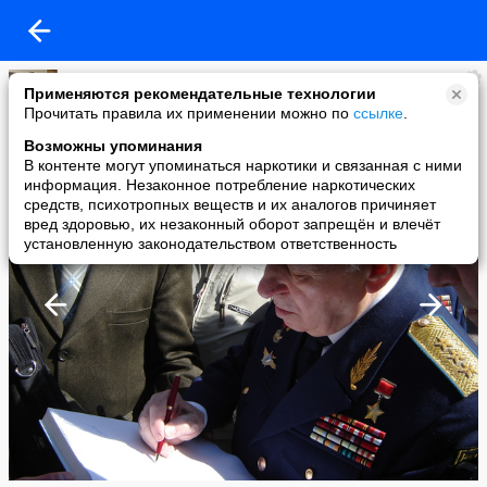
Ту22
Применяются рекомендательные технологии
added a photo
Прочитать правила их применении можно по
ссылке
.
29 Apr в 22:27
Возможны упоминания
В контенте могут упоминаться наркотики и связанная с ними
информация. Незаконное потребление наркотических
средств, психотропных веществ и их аналогов причиняет
вред здоровью, их незаконный оборот запрещён и влечёт
установленную законодательством ответственность