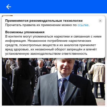
Ту22
Применяются рекомендательные технологии
added a photo
Прочитать правила их применении можно по
ссылке
.
29 Apr в 22:28
Возможны упоминания
В контенте могут упоминаться наркотики и связанная с ними
информация. Незаконное потребление наркотических
средств, психотропных веществ и их аналогов причиняет
вред здоровью, их незаконный оборот запрещён и влечёт
установленную законодательством ответственность