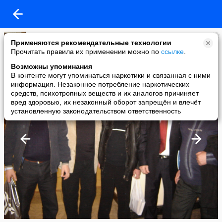
Ту22
Применяются рекомендательные технологии
added a photo
Прочитать правила их применении можно по
ссылке
.
29 Apr в 22:30
Возможны упоминания
В контенте могут упоминаться наркотики и связанная с ними
информация. Незаконное потребление наркотических
средств, психотропных веществ и их аналогов причиняет
вред здоровью, их незаконный оборот запрещён и влечёт
установленную законодательством ответственность