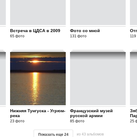
Встреча в ЦДСА в 2009
Фото со мной
Отп
65 фото
131 фото
119
Нижняя Тунгуска - Угрюм-
Французский музей
Зя
река
русской армии
Па
23 фото
85 фото
25 
из 43 альбомов
Показать еще
24