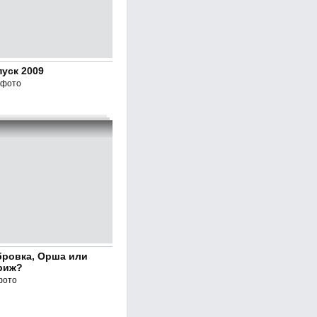
уск 2009
 фото
бровка, Орша или
риж?
фото