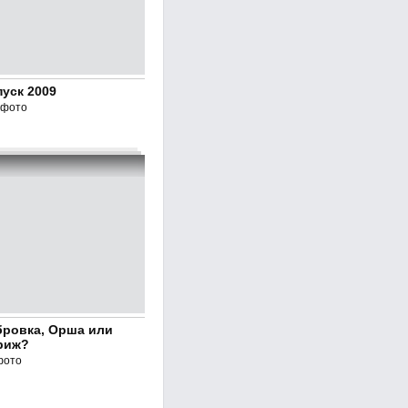
уск 2009
 фото
бровка, Орша или
риж?
фото