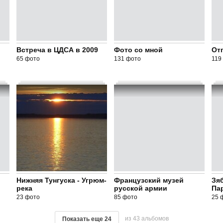
Встреча в ЦДСА в 2009
Фото со мной
Отп
65 фото
131 фото
119
Нижняя Тунгуска - Угрюм-
Французский музей
Зя
река
русской армии
Па
23 фото
85 фото
25 
из 43 альбомов
Показать еще
24