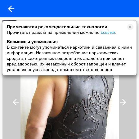
Америкос
Применяются рекомендательные технологии
added a photo
Прочитать правила их применении можно по
ссылке
.
04 Jan в 10:00
Возможны упоминания
В контенте могут упоминаться наркотики и связанная с ними
информация. Незаконное потребление наркотических
средств, психотропных веществ и их аналогов причиняет
вред здоровью, их незаконный оборот запрещён и влечёт
установленную законодательством ответственность