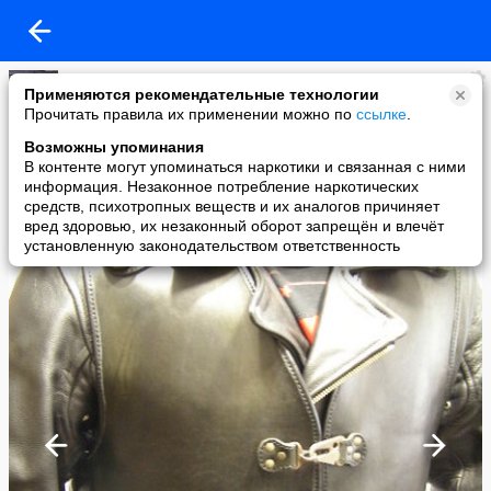
Америкос
Применяются рекомендательные технологии
added a photo
Прочитать правила их применении можно по
ссылке
.
04 Jan в 10:00
Возможны упоминания
В контенте могут упоминаться наркотики и связанная с ними
информация. Незаконное потребление наркотических
средств, психотропных веществ и их аналогов причиняет
вред здоровью, их незаконный оборот запрещён и влечёт
установленную законодательством ответственность