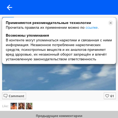
~Sincere~
Применяются рекомендательные технологии
added a photo
Прочитать правила их применении можно по
ссылке
.
20 May в 23:58
Возможны упоминания
В контенте могут упоминаться наркотики и связанная с ними
информация. Незаконное потребление наркотических
средств, психотропных веществ и их аналогов причиняет
вред здоровью, их незаконный оборот запрещён и влечёт
установленную законодательством ответственность
Comment
Like:
Предыдущие комментарии