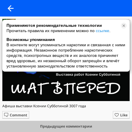
Твоя Совесть
Применяются рекомендательные технологии
added a photo
Прочитать правила их применении можно по
ссылке
.
18 Dec в 01:05
Возможны упоминания
В контенте могут упоминаться наркотики и связанная с ними
информация. Незаконное потребление наркотических
средств, психотропных веществ и их аналогов причиняет
вред здоровью, их незаконный оборот запрещён и влечёт
установленную законодательством ответственность
Афиша выставки Ксении Субботиной 3007 года
Comment
Like
Предыдущие комментарии