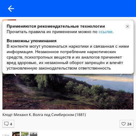
ƗҨƥϰϰ
Применяются рекомендательные технологии
added a photo
Прочитать правила их применении можно по
ссылке
.
06 Jul в 20:56
Возможны упоминания
В контенте могут упоминаться наркотики и связанная с ними
информация. Незаконное потребление наркотических
средств, психотропных веществ и их аналогов причиняет
вред здоровью, их незаконный оборот запрещён и влечёт
установленную законодательством ответственность
Клодт Михаил К. Волга под Симбирском (1881)
Like: