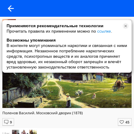
ƗҨƥϰϰ
Применяются рекомендательные технологии
added a photo
Прочитать правила их применении можно по
ссылке
.
14 Aug в 23:41
Возможны упоминания
В контенте могут упоминаться наркотики и связанная с ними
информация. Незаконное потребление наркотических
средств, психотропных веществ и их аналогов причиняет
вред здоровью, их незаконный оборот запрещён и влечёт
установленную законодательством ответственность
Поленов Василий. Московский дворик (1878)
Like: