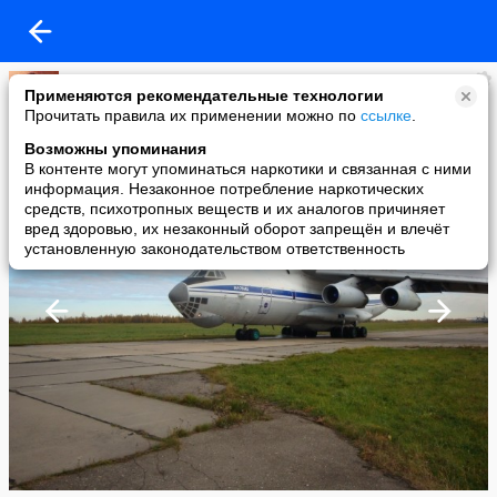
ƗҨƥϰϰ
Применяются рекомендательные технологии
added a photo
Прочитать правила их применении можно по
ссылке
.
20 Dec в 13:02
Возможны упоминания
В контенте могут упоминаться наркотики и связанная с ними
информация. Незаконное потребление наркотических
средств, психотропных веществ и их аналогов причиняет
вред здоровью, их незаконный оборот запрещён и влечёт
установленную законодательством ответственность