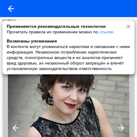
Наталка
Применяются рекомендательные технологии
added a photo
Прочитать правила их применении можно по
ссылке
.
14 Aug в 11:38
Возможны упоминания
В контенте могут упоминаться наркотики и связанная с ними
информация. Незаконное потребление наркотических
средств, психотропных веществ и их аналогов причиняет
вред здоровью, их незаконный оборот запрещён и влечёт
установленную законодательством ответственность