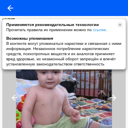
Ульяна Суродеева
Применяются рекомендательные технологии
added a photo
Прочитать правила их применении можно по
ссылке
.
27 Jan в 14:20
Возможны упоминания
В контенте могут упоминаться наркотики и связанная с ними
информация. Незаконное потребление наркотических
средств, психотропных веществ и их аналогов причиняет
вред здоровью, их незаконный оборот запрещён и влечёт
установленную законодательством ответственность