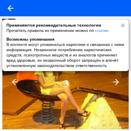
Ульяна Крюкова
Применяются рекомендательные технологии
added a photo
Прочитать правила их применении можно по
ссылке
.
21 Nov в 10:02
Возможны упоминания
В контенте могут упоминаться наркотики и связанная с ними
информация. Незаконное потребление наркотических
средств, психотропных веществ и их аналогов причиняет
вред здоровью, их незаконный оборот запрещён и влечёт
установленную законодательством ответственность