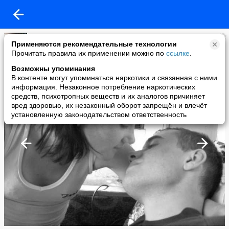
Наталья
Применяются рекомендательные технологии
added a photo
Прочитать правила их применении можно по
ссылке
.
17 Sep в 23:29
Возможны упоминания
В контенте могут упоминаться наркотики и связанная с ними
информация. Незаконное потребление наркотических
средств, психотропных веществ и их аналогов причиняет
вред здоровью, их незаконный оборот запрещён и влечёт
установленную законодательством ответственность