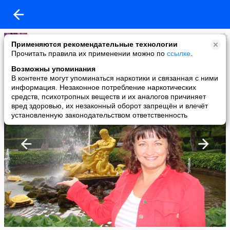
ольга вишневская
Применяются рекомендательные технологии
added a photo
Прочитать правила их применении можно по
ссылке
.
15 Jun в 22:54
Возможны упоминания
В контенте могут упоминаться наркотики и связанная с ними
информация. Незаконное потребление наркотических
средств, психотропных веществ и их аналогов причиняет
вред здоровью, их незаконный оборот запрещён и влечёт
установленную законодательством ответственность