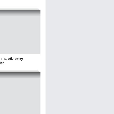
н на обложку
ото