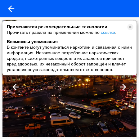
Виталий Гунин
Применяются рекомендательные технологии
added a photo
Прочитать правила их применении можно по
ссылке
.
18 Aug в 22:20
Возможны упоминания
В контенте могут упоминаться наркотики и связанная с ними
информация. Незаконное потребление наркотических
средств, психотропных веществ и их аналогов причиняет
вред здоровью, их незаконный оборот запрещён и влечёт
установленную законодательством ответственность