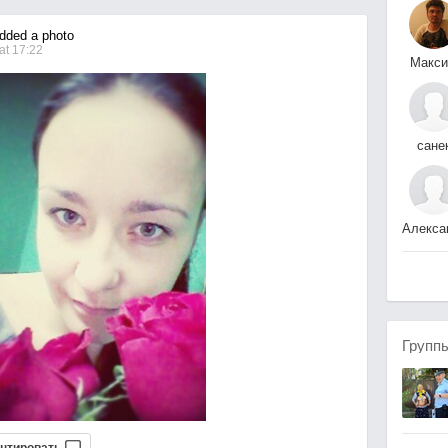
ded a photo
at 17:22
Макс
Казач
сане
дробо
Урановски
Групп