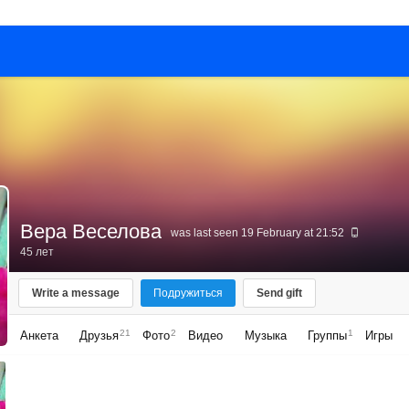
Вера Веселова
was last seen 19 February at 21:52
45 лет
Write a message
Подружиться
Send gift
21
2
1
Анкета
Друзья
Фото
Видео
Музыка
Группы
Игры