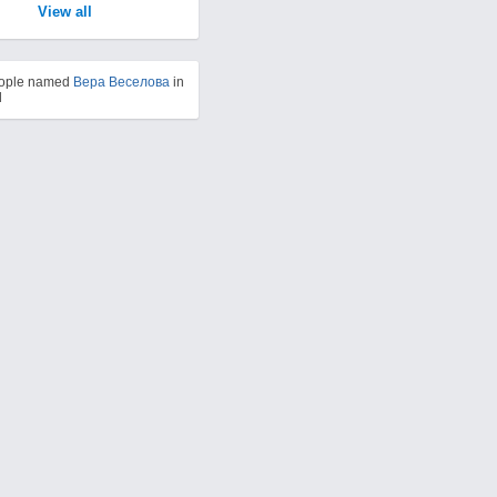
View all
eople named
Вера Веселова
in
d