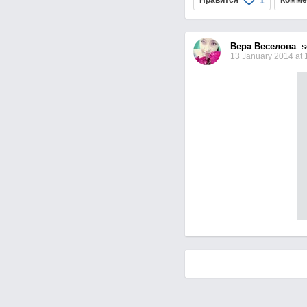
Нравится
Комме
1
Вера Веселова
se
13 January 2014 at 