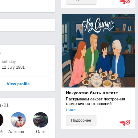
а
birthday
12 July 1981
View profile
Искусство быть вместе
Раскрываем секрет построения 
гармоничных отношений
я
21
Леди
Подробнее
ей
Александр
Олег
й
Мещанкин
Буров