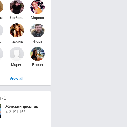
им
Любовь
Марина
ук
Степко
Федосеева
к
Карина
Игорь
т
Глущенко
Космынин
Александр
Мария
Елена
й
Муратова
Малинина
View all
ы
1
Женский дневник
2 191 152