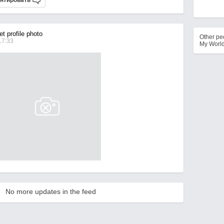
нтировать
t profile photo
Other p
17:33
My Worl
No more updates in the feed