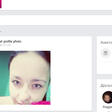
t profile photo
Анкет
at 17:22
Друзь
Андр
Красовски