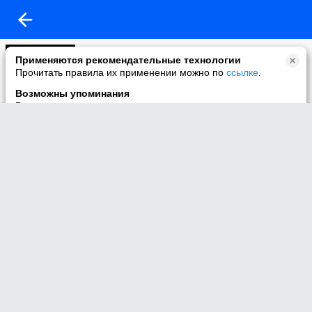
Моё видео
Применяются рекомендательные технологии
7 видео
Прочитать правила их применении можно по
ссылке
.
Возможны упоминания
В контенте могут упоминаться наркотики и связанная с ними
информация. Незаконное потребление наркотических
средств, психотропных веществ и их аналогов причиняет
вред здоровью, их незаконный оборот запрещён и влечёт
установленную законодательством ответственность