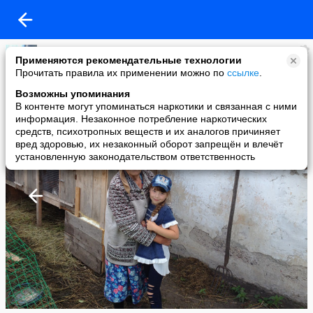
Вадим Волков
Применяются рекомендательные технологии
added a photo
Прочитать правила их применении можно по
ссылке
.
21 Dec в 08:03
Возможны упоминания
В контенте могут упоминаться наркотики и связанная с ними
информация. Незаконное потребление наркотических
средств, психотропных веществ и их аналогов причиняет
вред здоровью, их незаконный оборот запрещён и влечёт
установленную законодательством ответственность