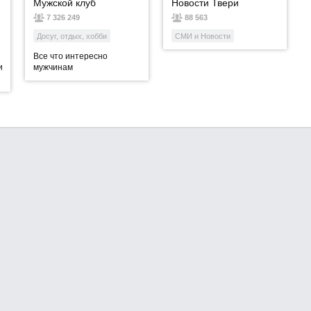
Мужской клуб
Новости Твери
7 326 249
88 563
Досуг, отдых, хобби
СМИ и Новости
Все что интересно
и
мужчинам