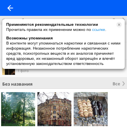
Все
Фотоальбомы
Применяются рекомендательные технологии
Прочитать правила их применении можно по
ссылке
.
Фото со мной
15 фото
Возможны упоминания
В контенте могут упоминаться наркотики и связанная с ними
Фон на обложку
информация. Незаконное потребление наркотических
3 фото
средств, психотропных веществ и их аналогов причиняет
вред здоровью, их незаконный оборот запрещён и влечёт
установленную законодательством ответственность
Что нового
1 фото
Все
Без названия