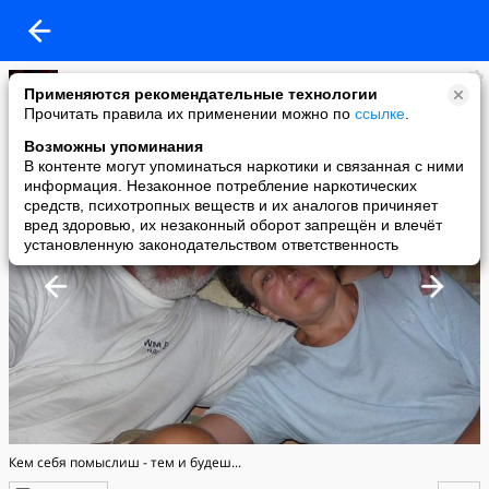
Владимир Гетман
Применяются рекомендательные технологии
added a photo
Прочитать правила их применении можно по
ссылке
.
17 Dec в 15:24
Возможны упоминания
В контенте могут упоминаться наркотики и связанная с ними
информация. Незаконное потребление наркотических
средств, психотропных веществ и их аналогов причиняет
вред здоровью, их незаконный оборот запрещён и влечёт
установленную законодательством ответственность
Кем себя помыслиш - тем и будеш...