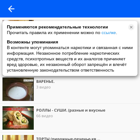
ШАШЛЫКИ.
Применяются рекомендательные технологии
39 видео
Прочитать правила их применении можно по
ссылке
.
Возможны упоминания
В контенте могут упоминаться наркотики и связанная с ними
Избранное
информация. Незаконное потребление наркотических
169 видео
средств, психотропных веществ и их аналогов причиняет
вред здоровью, их незаконный оборот запрещён и влечёт
установленную законодательством ответственность
ВАРЕНЬЕ.
3 видео
РОЛЛЫ - СУШИ. (разные и вкусные
66 видео
ТОРТЫ (пирожные-печенье-хв ...