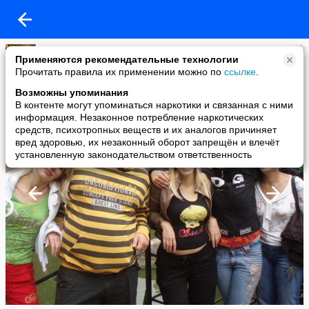
Валентина Кацан
Применяются рекомендательные технологии
added a photo
Прочитать правила их применении можно по
ссылке
.
18 Nov в 19:38
Возможны упоминания
В контенте могут упоминаться наркотики и связанная с ними
информация. Незаконное потребление наркотических
средств, психотропных веществ и их аналогов причиняет
вред здоровью, их незаконный оборот запрещён и влечёт
установленную законодательством ответственность