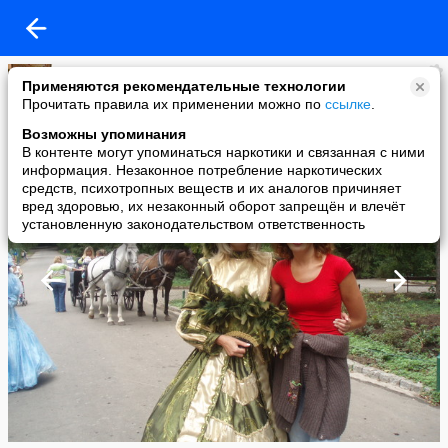
Валентина Кацан
Применяются рекомендательные технологии
added a photo
Прочитать правила их применении можно по
ссылке
.
18 Nov в 20:01
Возможны упоминания
В контенте могут упоминаться наркотики и связанная с ними
информация. Незаконное потребление наркотических
средств, психотропных веществ и их аналогов причиняет
вред здоровью, их незаконный оборот запрещён и влечёт
установленную законодательством ответственность