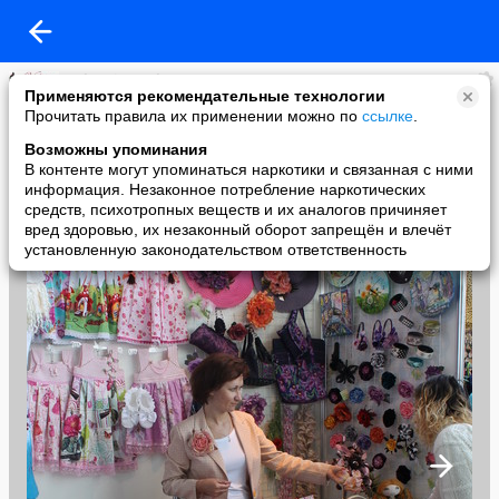
Baby-VipCrochet
Применяются рекомендательные технологии
added a photo
Прочитать правила их применении можно по
ссылке
.
30 Sep в 20:47
Возможны упоминания
В контенте могут упоминаться наркотики и связанная с ними
информация. Незаконное потребление наркотических
средств, психотропных веществ и их аналогов причиняет
вред здоровью, их незаконный оборот запрещён и влечёт
установленную законодательством ответственность